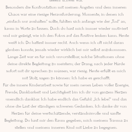
seeehr schwer war.
Besonders die Konfrontation mit meinen Ängsten und dem inneren
Chaos war eine riesige Herausforderung. Momente, in denen ich
„einfach nur aushalten“ sollte, fühlten sich anfangs wie der „Tod“ an,
kaum in Worte zu fassen. Doch du hast mich immer wieder motiviert
und mir gezeigt, wie ich den Fokus auf das Positive lenken kann. Heute
weiß ich: Du hattest immer recht. Auch wenn ich oft nicht daran
glauben konnte, jemals wieder wirklich bei mir selbst anzukommen.
Lange Zeit war es für mich unvorstellbar, solche Situationen ohne
deine direkte Begleitung zu meistern; der Drang, nach jeder Hürde
sofort mit dir sprechen zu müssen, war riesig. Heute erfüllt es mich
mit Stolz, sagen zu können: Ich habe es geschafft.
Für die innere Kinderarbeit sowie für mein neues Leben voller Energie,
Freude, Dankbarkeit und Leichtigkeit bin ich dir von ganzem Herzen
unendlich dankbar. Ich habe endlich das Gefühl: „Ich lebe!“ und das
ohne die Last der ständigen schweren Gedanken. Ich danke dir von
Herzen für deine wertschätzende, verständnisvolle und sanfte
Begleitung. Du hast mir den Raum gegeben, mich meinem Trauma zu
stellen und meinem inneren Kind mit Liebe zu begegnen.