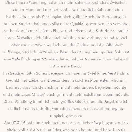
Diese innere Wandlung hat auch mein Zuhause verändert: Zwischen
meinem Mann und mir herrscht eine neue, tiefe Ruhe und eine
Klarheit, die uns als Paar unglaublich guttut. Auch die Beziehung zu
meinen Kindern hat eine völlig neue Qualität gewonnen. Ich verstehe
sie heute auf einer tieferen Ebene und erkenne die Bedürfnisse hinter
ihrem Verhalten. Ich fühle mich mit ihnen so verbunden und so viel
näher wie nie zuvor, weil ich nun die Geduld und die Offenheit
aufbringe, wirklich hinzusehen. Besonders zu meinem großen Sohn ist
eine tiefe Bindung entstanden, die so nah, vertrauensvoll und liebevoll
ist wie nie zuvor.
In stressigen Situationen begegne ich ihnen mit viel Ruhe, Verständnis,
Geduld und Liebe. Ganz besonders in solchen Momenten wird mir
bewusst, dass ich sie auch gar nicht mehr anders begleiten möchte
und mein „altes Muster“ auch gar nicht mehr existieren lassen möchte.
Diese Wandlung in mir ist mein größtes Glück, ohne die Angst, die ich
endlich loslassen durfte, wäre diese neue Herzensverbindung nie
möglich gewesen.
Am 07.01.26 hat nun auch mein neuer beruflicher Weg begonnen. Ich
blicke voller Vorfreude auf das, was noch kommt und habe bereits