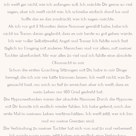
ich weiß gar nicht, wie ich anfangen soll. Ich möchte Dir gerne so viel
sagen, aber ich weiß nicht wie. Ich schreibe einfach drauf los und
hoffe das es das ausdrückt, was ich sagen möchte.
Als ich vor gut 5 Monaten deine Nummer gewählt habe, habe ich
nicht im Traum daran geglaubt, dass es mir heute so gut gehen würde.
Ich war voller Selbstzweifel, Angst und Trauer. Ich fühlte mich fast
täglich im Umgang mit anderen Menschen und vor allem, mit meiner
Tochter überfordert. Mir war alles zu viel und ich fühlte eine absolute
Ohnmacht in mir.
Schon die ersten Coaching Sitzungen mit Dir, habe in mir Dinge
bewegt, die ich mir nie hätte träumen lassen. Ich weiß nicht, was Du
gemacht hast, um mich so tief zu erreichen aber ich weiß, dass es
mein Leben um 180 Grad gedreht hat.
Die Hypnosestunden waren der absolute Hammer. Durch die Hypnose
mit Dir konnte ich endlich wieder fühlen. Ich habe gelernt, mich das
erste Mal in meinem Leben wertzuschätzen. Ich weiß jetzt, wer ich bin
und wo meine Grenzen sind.
Die Verbindung zu meiner Tochter hat sich von mal zu mal verbessert.
Ich würde sogar sagen, jetzt haben wir endlich eine Verbindung.