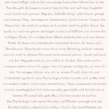
sehr beschäftigt, weil es bei uns, einige besondere Menschen in der
Familie gibt. Da begann meine Geschichte und seit dem begleitet
mich Sarah auf meinem Weg zur „Selbstfindung“ oder besser gesagt,
auf meinem Weg , des eigenen Annehmens. Sarah hat ein Gespür für
Menschen, die einfach anders sind, anders sind im guten Sinne. Sie
spürt, wo und wie genau sie fragen muss und trifft bei mir immer die
richtigen Worte. Ich schätze ihre offene, ehrliche Art und ihre klaren
Worte. Es lösen sich Jahrzehnte verhärtete Knoten. Es lösen sich
Staudämme. Manchmal muss ich in ihrer Beratung einfach weinen
und ich weiß in diesem Moment nicht einmal warum. Sarah hat mich
auf den Weg gebracht, zu mir selbst zu finden. Das erste mal in
meinem Leben, kann ich sagen, das ich genau richtig bin, so wie ich
bin. Vor einigen Jahren war ich an einem Punkt, dass ich mir
Unterstützung durch eine Psychologin holen musste und wollte, weil
ich einfach selber nicht mehr zurecht kam. Mein Leidensdruck wurde
immer unerträglicher. Ich habe sie sehr geschätzt und sie hat mir in
diesem Moment sehr geholfen. Ich beschreibe es mal so:
Die Psychologin hat meine Wunden mit Pflaster versorgt und die
Wunden haben aufgehört zu bluten. Sarah aber desinfizierte die